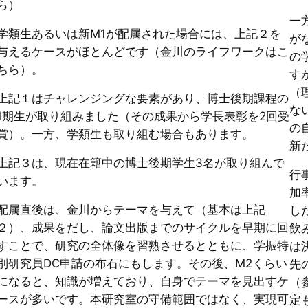
ら）
一
学類生あるいは新M1が配属された場合には、上記２を
が
与えるケースがほとんどです（金川のライフワークはこ
の
ちら）。
す
（
上記１はチャレンジングな要素があり、博士後期課程の
な
1期生が取り組みました（その成果から学長表彰を2回受
の
賞）。一方、学類生も取り組む場合もあります。
新
上記３は、現在在籍中の博士後期学生3名が取り組んで
行
います。
加
配属直後は、金川からテーマを与えて（基本は上記
し
２）、成果をだし、論文出版までのサイクルを早期に回
飲
すことで、研究の全体像を習熟させるとともに、学振特
は
別研究員DC申請の布石にもします。その後、M2くらい
先
になると、知識が増えており、自身でテーマを見出すケ
（
ースが多いです。本研究室の守備範囲ではなく、実現可
定