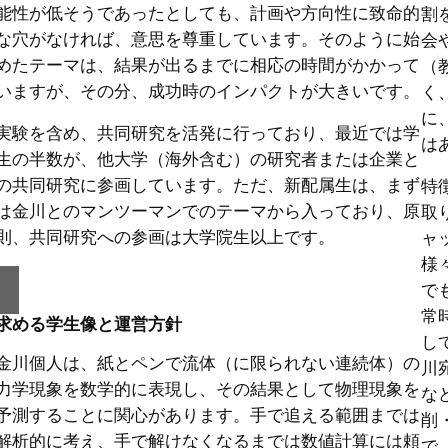
能性が低そうであったとしても、計画や方向性に致命的
割
な穴がなければ、意思を尊重しています。そのように始
会
めたテーマは、結果が出るまでに相応の時間がかかって
（
いますが、その分、成功時のインパクトが大きいです。
く
に
実験を含め、共同研究を活発に行っており、最近では学
は
生の半数が、他大学（海外含む）の研究者または企業と
の共同研究に参画しています。ただ、新配属生は、まず
特
は金川とのマンツーマンでのテーマから入っており、原
取
則、共同研究への参画は大学院生以上です。
ャ
様
で
常
求める学生像と運営方針
し
金川個人は、紙とペンで流体（に限られない連続体）の
川
力学現象を数学的に表現し、その結果として物理現象を
な
予測することに関心があります。手で追える範囲までは
削
解析的に考え、手で解けなくなるまでは数値計算には頼
で