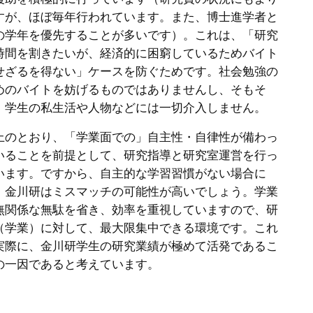
すが、ほぼ毎年行われています。また、博士進学者と
の学年を優先することが多いです）。これは、「研究
時間を割きたいが、経済的に困窮しているためバイト
せざるを得ない」ケースを防ぐためです。社会勉強の
めのバイトを妨げるものではありませんし、そもそ
、学生の私生活や人物などには一切介入しません。
上のとおり、「学業面での」自主性・自律性が備わっ
いることを前提として、研究指導と研究室運営を行っ
います。ですから、自主的な学習習慣がない場合に
、金川研はミスマッチの可能性が高いでしょう。学業
無関係な無駄を省き、効率を重視していますので、研
（学業）に対して、最大限集中できる環境です。これ
実際に、金川研学生の研究業績が極めて活発であるこ
の一因であると考えています。