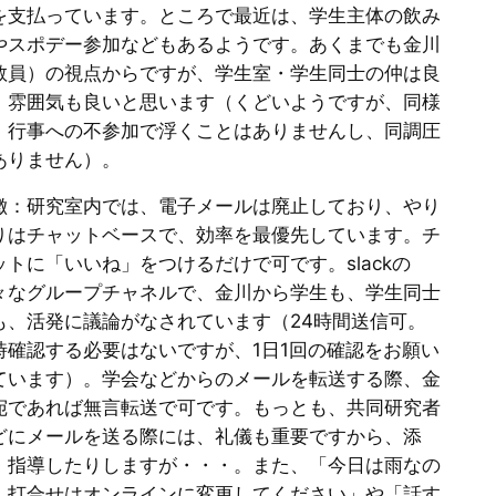
を支払っています。ところで最近は、学生主体の飲み
やスポデー参加などもあるようです。あくまでも金川
教員）の視点からですが、学生室・学生同士の仲は良
、雰囲気も良いと思います（くどいようですが、同様
、行事への不参加で浮くことはありませんし、同調圧
ありません）。
徴：研究室内では、電子メールは廃止しており、やり
りはチャットベースで、効率を最優先しています。チ
ットに「いいね」をつけるだけで可です。slackの
々なグループチャネルで、金川から学生も、学生同士
も、活発に議論がなされています（24時間送信可。
時確認する必要はないですが、1日1回の確認をお願い
ています）。学会などからのメールを転送する際、金
宛であれば無言転送で可です。もっとも、共同研究者
どにメールを送る際には、礼儀も重要ですから、添
・指導したりしますが・・・。また、「今日は雨なの
、打合せはオンラインに変更してください」や「話す