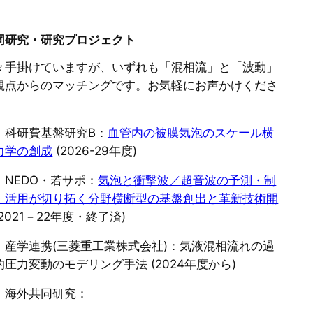
同研究・研究プロジェクト
々手掛けていますが、いずれも「混相流」と「波動」
観点からのマッチングです。お気軽にお声かけくださ
。
 科研費基盤研究B：
血管内の被膜気泡のスケール横
力学の創成
(2026-29年度)
 NEDO・若サポ：
気泡と衝撃波／超音波の予測・制
・活用が切り拓く分野横断型の基盤創出と革新技術開
(2021－22年度・終了済)
 産学連携(三菱重工業株式会社)：気液混相流れの過
的圧力変動のモデリング手法 (2024年度から)
 海外共同研究：