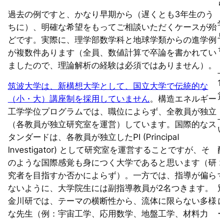
過去の例ですと、かなり早期から（遅くとも3年生のう
ちに）、明確な希望をもってご相談いただくケースが殆
どです。実際に、理学部数学科と地球学類からの進学例
が複数件あります（全員、数値計算で卒論を書かれてい
ましたので、理論解析の経験は必須ではありません）。
筑波大学は、新構想大学として、国立大学で伝統的な
（小・大）講座制を採用していません
。構造エネルギー
工学学位プログラムでは、職位によらず、全教員が独立
（各教員が独立研究室を運営）しています。国際的なス
タンダードは、各教員が独立したPI (Principal
Investigator) として研究室を運営することですが、そ
のような国際感覚も身につく大学であると思います（研
究者を目指すか否かによらず）。一方では、指導が偏ら
ないように、大学院生には副指導教員が2名つきます。
金川研では、テーマの横断性から、流体に限らない多様
な先生（例：宇宙工学、応用数学、地盤工学、材料力