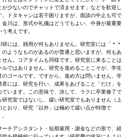
とが少ないのでチャットで済ませます」などを歓迎し
す。ドタキャンは若干困りますが、面談の中止も可で
。金川は、形式や礼儀はどうでもよい、中身が最重要
いう考えです。
川研には、雑用が何もありません。研究室には「＊＊
」のようなものがあるのが普通と思いますが、何もあ
ません。コアタイムも同様です。研究室に来ることは
ールではありません。研究を進めることこそが、学生
君のゴールです。ですから、進め方は問いません。学
諸君には、研究を行い、成果をあげること「だけ」を
めています。この意味で、決して、ラクに卒業修了で
る研究室ではないし、緩い研究室でもありません（上
のとおり、研究「以外」は極めて緩い点が特徴で
）。
サーチアシスタント・短期雇用・謝金などの形で、経
援助を積極的に行っています（研究費の状況にもより