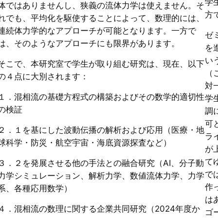
学
体ではありませんし、狭義の流体力学は使えません。そ
方
れでも、平均化を駆使することによって、数理的には、
連続体力学的なアプローチが可能となります。一方で
ゼ
は、そのようなアプローチにも限界があります。
を
い
そこで、本研究室で学生が取り組む研究は、現在、以下
（
の４点に大別されます：
対
１．混相流の基礎方程式の構築およびその数学的適切性
学
の検証
調
可
２．１を基にした波動伝播の解析および応用（医療・地
ラ
球科学・防災・航空宇宙・海底資源探査など）
が
て
３．２を発展させる他の手法との融合研究（AI、分子動
で
力学シミュレーション、解析力学、数値流体力学、力学
作
系、各種応用数学）
は
４．混相流の数理に関する企業共同研究（2024年度か
ゴ