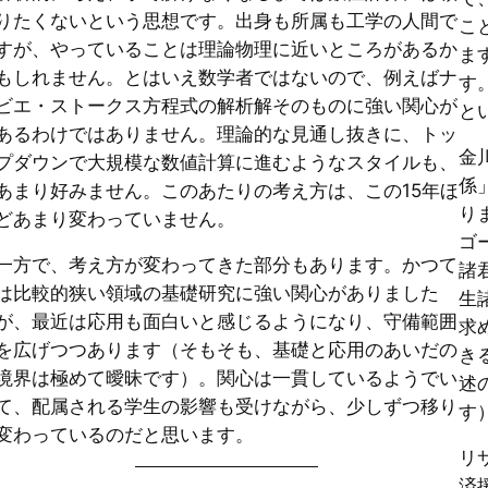
りたくないという思想です。出身も所属も工学の人間で
こ
すが、やっていることは理論物理に近いところがあるか
ま
もしれません。とはいえ数学者ではないので、例えばナ
す
ビエ・ストークス方程式の解析解そのものに強い関心が
と
あるわけではありません。理論的な見通し抜きに、トッ
金
プダウンで大規模な数値計算に進むようなスタイルも、
係
あまり好みません。このあたりの考え方は、この15年ほ
り
どあまり変わっていません。
ゴ
一方で、考え方が変わってきた部分もあります。かつて
諸
は比較的狭い領域の基礎研究に強い関心がありました
生
が、最近は応用も面白いと感じるようになり、守備範囲
求
を広げつつあります（そもそも、基礎と応用のあいだの
き
境界は極めて曖昧です）。関心は一貫しているようでい
述
て、配属される学生の影響も受けながら、少しずつ移り
す
変わっているのだと思います。
リ
済