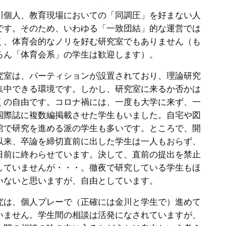
川個人、教育現場においての「同調圧」を好まない人
です。そのため、いわゆる「一致団結」的な運営では
く、体育会的なノリを好む研究室でもありません（も
ろん「体育会系」の学生は歓迎します）。
究室は、パーティションが設置されており、理論研究
集中できる環境です。しかし、研究室に来るか否かは
くの自由です。コロナ禍には、一度も大学に来ず、一
国際誌に複数編掲載させた学生もいました。自宅や図
館で研究を進める派の学生も多いです。ところで、開
以来、卒論を締切直前に出した学生は一人もおらず、
日前に終わらせています。決して、直前の提出を禁止
していませんが・・・。徹夜で研究している学生もほ
いないと思いますが、自由としています。
究は、個人プレーで（正確には金川と学生で）進めて
いません。学生間の相談は活発になされていますが、