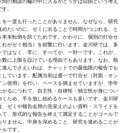
生間の相談の輪の中に入るかどうかは自由という考え
です。
ミを一度も行ったことがありません。なぜなら、研究
進めたいのに、ゼミに出ることで時間がつぶれる、と
う本末転倒を防ぐためです。かわりに、個別の打合せ
これがゼミ相当）を頻繁に行います。金川研では、多
一ではなく、常に、すべてが、一対一です。これが、
生数に上限を設けている理由でもあります。なお、順
に進んでさえいれば、チャットでの最低限の報告でも
としています。配属当初は週一で打合せ（対面・オン
イン併用）を行い、ペースを掴ませていますが、学年
上がるにつれて、自主性・自律性・独立性が身につい
ゆくため、手を放し始めるケースも多いです。金川研
は、ゼミや報告会用の見栄えのよい資料・スライドを
って、形式的な報告を終えて満足することがゴールで
ありません。中身を深めること、研究を進めることが
ールです。