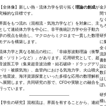
【全体像】新しい熱・流体力学を切り拓く
理論の創成
が
金
究極的な目標です。
間
な
界面をもつ流れ（混相流・気泡力学など）を対象に、主
ち
として連続体力学を中心に、非平衡統計力学や分子動力
学の視点を統合し、マクロからミクロまで一貫した数理
研
モデルを構築します。
に
全
流体力学と異なる観点の柱に、「非線形波動理論（衝撃
流
波・ソリトンなど）」があります。応用研究として、超
書
音波医工学（集束超音波治療・結石破砕・ドラッグデリ
設
バリ・被膜気泡）、血管内における気泡力学、火山噴火
数
と地震波、海洋資源探査といった多様な応用の数理解析
は
へ展開します。共同研究の形で、CFDや実験との融合を
ぼ
行っています。
研
構
【学生の研究】混相流は、界面を有することから、連続