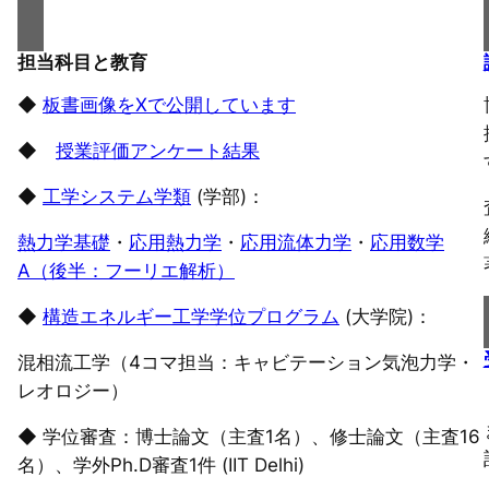
担当科目と教育
◆
板書画像をXで公開しています
◆
授業評価アンケート結果
◆
工学システム学類
(学部)：
熱力学基礎
・
応用熱力学
・
応用流体力学
・
応用数学
A（後半：フーリエ解析）
◆
構造エネルギー工学学位プログラム
(大学院)：
混相流工学（4コマ担当：キャビテーション気泡力学・
レオロジー）
◆ 学位審査：博士論文（主査1名）、修士論文（主査16
名）、学外Ph.D審査1件 (IIT Delhi)