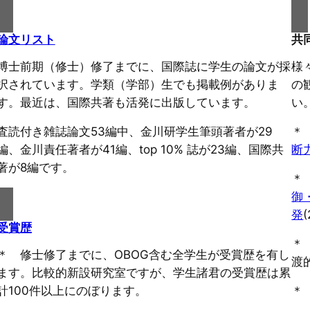
論文リスト
共
博士前期（修士）修了までに、国際誌に学生の論文が採
様
択されています。学類（学部）生でも掲載例がありま
の
す。最近は、国際共著も活発に出版しています。
い
査読付き雑誌論文53編中、金川研学生筆頭著者が29
＊
編、金川責任著者が41編、top 10% 誌が23編、国際共
断
著が8編です。
＊
御
発
受賞歴
＊
＊ 修士修了までに、OBOG含む全学生が受賞歴を有し
渡
ます。比較的新設研究室ですが、学生諸君の受賞歴は累
計100件以上にのぼります。
＊