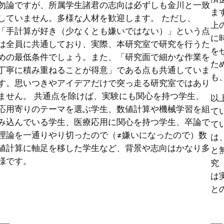
勿論ですが、所属学生諸君の志向は必ずしも金川と一致
ま
していません。多様な人材を歓迎します。 ただし、
上
「手計算が好き（少なくとも嫌いではない）」という点
に
は全員に共通しており、実際、本研究室で研究を行うた
を
めの最低条件でしょう。また、「研究面で細かな作業を
た
丁寧に積み重ねることが得意」である点も共通していま
も
す。思いつきやアイデアだけで突っ走る研究室ではあり
ません。 共通点を除けば、実験にも関心を持つ学生、
以
応用寄りのテーマを選ぶ学生、数値計算や機械学習を組
て
み込んでいる学生、医療応用に関心を持つ学生、卒論で
て
理論を一通りやり切ったので（≠嫌いになったので）数
は
値計算に軸足を移した学生など、背景や志向はかなり多
と
様です。
究
は
と