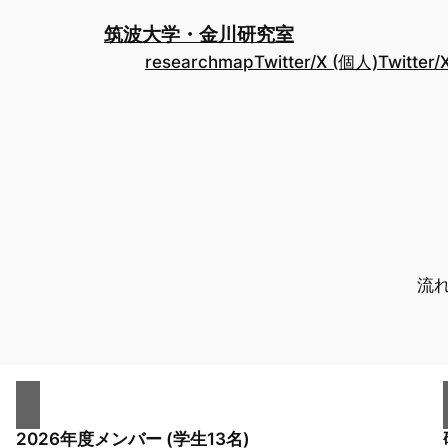
内
筑波大学・金川研究室
容
researchmap
Twitter/X (個人)
Twitter
を
ス
キ
ッ
プ
流
2026年度メンバー (学生13名)