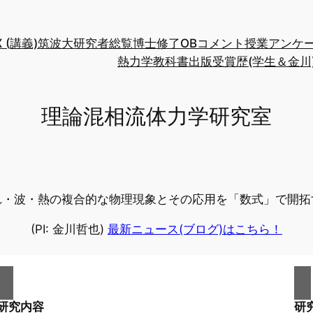
/X (講義)
筑波大研究者総覧
博士修了OBコメント
授業アンケ
熱力学教科書出版
受賞歴(学生＆金川
理論混相流体力学研究室
れ・波・熱の複合的な物理現象とその応用を「数式」で開拓
(PI: 金川哲也)
最新ニュース(ブログ)はこちら！
研究内容
研