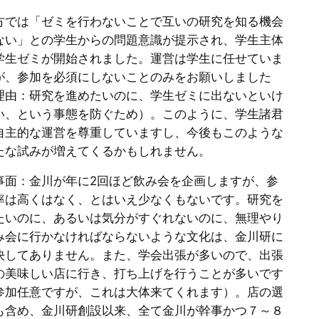
方では「ゼミを行わないことで互いの研究を知る機会
ない」との学生からの問題意識が提示され、学生主体
学生ゼミが開始されました。運営は学生に任せていま
が、参加を必須にしないことのみをお願いしました
理由：研究を進めたいのに、学生ゼミに出ないといけ
い、という事態を防ぐため）。このように、学生諸君
自主的な運営を尊重していますし、今後もこのような
たな試みが増えてくるかもしれません。
事面：金川が年に2回ほど飲み会を企画しますが、参
率は高くはなく、とはいえ少なくもないです。研究を
たいのに、あるいは気分がすぐれないのに、無理やり
み会に行かなければならないような文化は、金川研に
決してありません。また、学会出張が多いので、出張
の美味しい店に行き、打ち上げを行うことが多いです
参加任意ですが、これは大体来てくれます）。店の選
も含め、金川研創設以来、全て金川が幹事かつ７～８