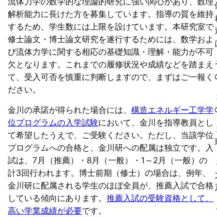
流体力学の数学的な理論的研究に強い関心があり、数理
解析能力に長けた方を募集しています。指導の質を維持
するため、学生数には上限を設けています。本研究室で
修士論文・博士論文研究を遂行するためには、数学およ
び流体力学に関する相応の基礎知識・理解・能力が不可
欠となります。これまでの履修状況や成績などを踏まえ
て、受入可否を慎重に判断しますので、まずはご一報く
ださい。
金川の承諾が得られた場合には、
構造エネルギー工学学
位プログラムの入学試験
において、金川を指導教員とし
て希望したうえで、ご受験ください。ただし、当該学位
プログラムへの合格と、金川研への配属は独立です。入
試は、7月（推薦）・8月（一般）・1～2月（一般）の
計3回行われます。博士前期（修士）の場合は、例年、
金川研に配属される学生のほぼ全員が、推薦入試で合格
している傾向にあります。
推薦入試の受験資格として、
高い学業成績が必要
です。