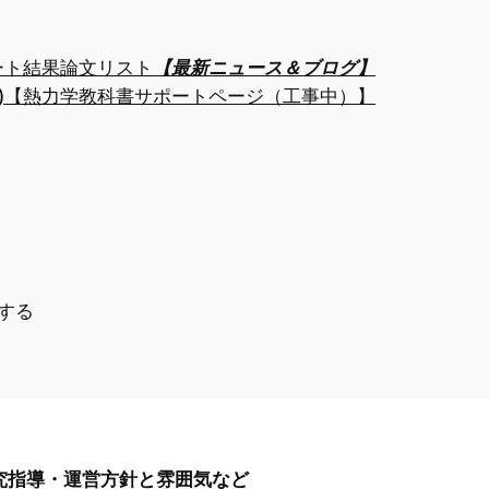
ート結果
論文リスト
【最新ニュース＆ブログ】
)
【熱力学教科書サポートページ（工事中）】
する
究指導・運営方針と雰囲気など