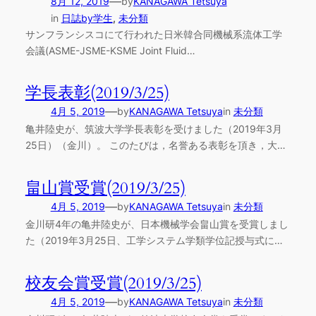
—
8月 12, 2019
by
KANAGAWA Tetsuya
in
日誌by学生
, 
未分類
サンフランシスコにて行われた日米韓合同機械系流体工学
会議(ASME-JSME-KSME Joint Fluid…
学長表彰(2019/3/25)
—
4月 5, 2019
by
KANAGAWA Tetsuya
in
未分類
亀井陸史が、筑波大学学長表彰を受けました（2019年3月
25日）（金川）。 このたびは，名誉ある表彰を頂き，大…
畠山賞受賞(2019/3/25)
—
4月 5, 2019
by
KANAGAWA Tetsuya
in
未分類
金川研4年の亀井陸史が、日本機械学会畠山賞を受賞しまし
た（2019年3月25日、工学システム学類学位記授与式に…
校友会賞受賞(2019/3/25)
—
4月 5, 2019
by
KANAGAWA Tetsuya
in
未分類