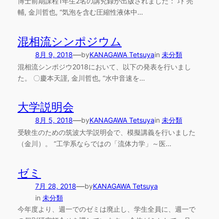
博士前期課程1年生2名の講究録が出版されました： 圷 亮
輔, 金川哲也, “気泡を含む圧縮性液体中…
混相流シンポジウム
—
8月 9, 2018
by
KANAGAWA Tetsuya
in
未分類
混相流シンポジウ2018において、以下の発表を行いまし
た。 〇慶本天謹, 金川哲也, “水中音速を…
大学説明会
—
8月 5, 2018
by
KANAGAWA Tetsuya
in
未分類
受験生のための筑波大学説明会で、模擬講義を行いました
（金川）。 “工学系ならではの「流体力学」～医…
ゼミ
—
7月 28, 2018
by
KANAGAWA Tetsuya
in
未分類
今年度より、週一でのゼミは廃止し、学生全員に、週一で