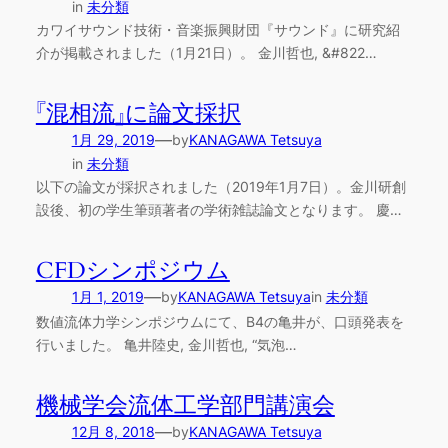
in
未分類
カワイサウンド技術・音楽振興財団『サウンド』に研究紹
介が掲載されました（1月21日）。 金川哲也, &#822…
『混相流』に論文採択
—
1月 29, 2019
by
KANAGAWA Tetsuya
in
未分類
以下の論文が採択されました（2019年1月7日）。金川研創
設後、初の学生筆頭著者の学術雑誌論文となります。 慶…
CFDシンポジウム
—
1月 1, 2019
by
KANAGAWA Tetsuya
in
未分類
数値流体力学シンポジウムにて、B4の亀井が、口頭発表を
行いました。 亀井陸史, 金川哲也, “気泡…
機械学会流体工学部門講演会
—
12月 8, 2018
by
KANAGAWA Tetsuya