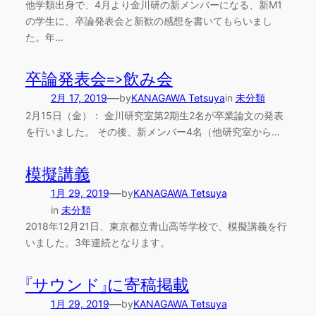
他学類出身で、4月より金川研の新メンバーになる、新M1
の学生に、卒論発表会と新歓の感想を書いてもらいまし
た。年…
卒論発表会=>飲み会
—
2月 17, 2019
by
KANAGAWA Tetsuya
in
未分類
2月15日（金）： 金川研究室第2期生2名が卒業論文の発表
を行いました。 その後、新メンバー4名（他研究室から…
模擬講義
—
1月 29, 2019
by
KANAGAWA Tetsuya
in
未分類
2018年12月21日、東京都立青山高等学校で、模擬講義を行
いました。3年連続となります。
『サウンド』に寄稿掲載
—
1月 29, 2019
by
KANAGAWA Tetsuya