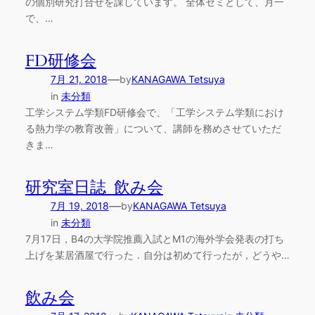
の個別研究打合せを課しています。 全体ゼミとして、月一
で、…
FD研修会
—
7月 21, 2018
by
KANAGAWA Tetsuya
in
未分類
工学システム学類FD研修会で、「工学システム学類におけ
る熱力学の教育改善」について、講師を務めさせていただ
きま…
研究室日誌_飲み会
—
7月 19, 2018
by
KANAGAWA Tetsuya
in
未分類
7月17日，B4の大学院推薦入試とM1の海外学会発表の打ち
上げを某居酒屋で行った．自分は初めて行ったが，どうや…
飲み会