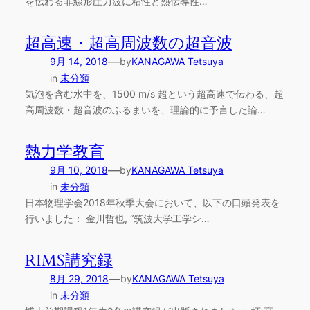
を伝わる非線形圧力波に粘性と熱伝導性…
超高速・超高周波数の超音波
—
9月 14, 2018
by
KANAGAWA Tetsuya
in
未分類
気泡を含む水中を、1500 m/s 超という超高速で伝わる、超
高周波数・超音波のふるまいを、理論的に予言した論…
熱力学教育
—
9月 10, 2018
by
KANAGAWA Tetsuya
in
未分類
日本物理学会2018年秋季大会において、以下の口頭発表を
行いました： 金川哲也, “筑波大学工学シ…
RIMS講究録
—
8月 29, 2018
by
KANAGAWA Tetsuya
in
未分類