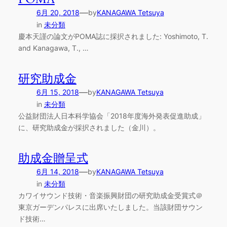
—
6月 20, 2018
by
KANAGAWA Tetsuya
in
未分類
慶本天謹の論文がPOMA誌に採択されました: Yoshimoto, T.
and Kanagawa, T., …
研究助成金
—
6月 15, 2018
by
KANAGAWA Tetsuya
in
未分類
公益財団法人日本科学協会「2018年度海外発表促進助成」
に、研究助成金が採択されました（金川）。
助成金贈呈式
—
6月 14, 2018
by
KANAGAWA Tetsuya
in
未分類
カワイサウンド技術・音楽振興財団の研究助成金受賞式＠
東京ガーデンパレスに出席いたしました。当該財団サウン
ド技術…