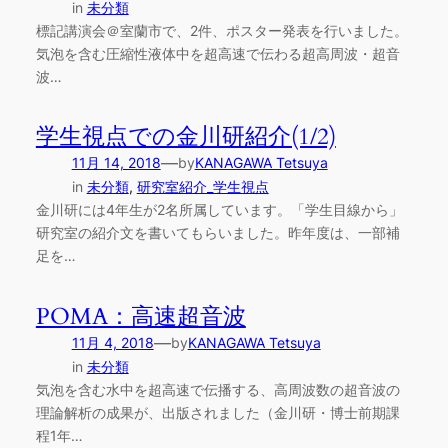
in
未分類
標記講演会＠室蘭市で、2件、ポスター発表を行いました。
気泡を含む圧縮性液体中を超高速で伝わる超高周波・超音
波…
学生視点での金川研紹介(1/2)
—
11月 14, 2018
by
KANAGAWA Tetsuya
in
未分類
, 
研究室紹介_学生視点
金川研には4年生が2名所属しています。「学生目線から」
研究室の紹介文を書いてもらいました。昨年度は、一部補
足を…
POMA：高速超音波
—
11月 4, 2018
by
KANAGAWA Tetsuya
in
未分類
気泡を含む水中を超高速で伝播する、高周波数の超音波の
理論解析の成果が、出版されました（金川研・博士前期課
程1年…