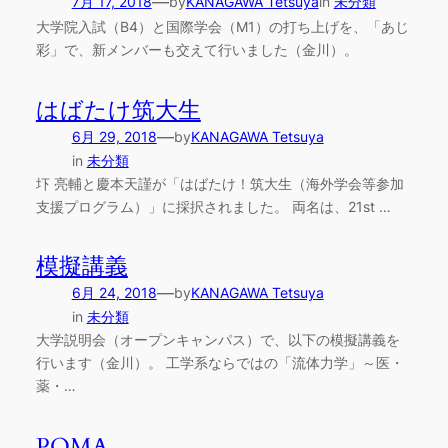
—
7月 17, 2018
by
KANAGAWA Tetsuya
in
未分類
大学院入試（B4）と国際学会（M1）の打ち上げを、「あじ
彩」で、新メンバーも交えて行いました（金川）。
はばたけ筑大生
—
6月 29, 2018
by
KANAGAWA Tetsuya
in
未分類
圷 亮輔と慶本天謹が「はばたけ！筑大生（海外学会等参加
支援プログラム）」に採択されました。 両名は、21st …
模擬講義
—
6月 24, 2018
by
KANAGAWA Tetsuya
in
未分類
大学説明会（オープンキャンパス）で、以下の模擬講義を
行います（金川）。 工学系ならではの「流体力学」～医・
薬・…
POMA