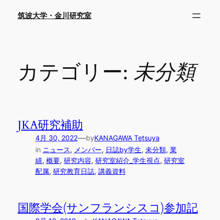
内
筑波大学・金川研究室
容
を
ス
キ
カテゴリー:
未分類
ッ
プ
JKA研究補助
—
4月 30, 2022
by
KANAGAWA Tetsuya
in
ニュース
, 
メンバー
, 
日誌by学生
, 
未分類
, 
業
績
, 
概要
, 
研究内容
, 
研究室紹介_学生視点
, 
研究室
配属
, 
研究教育日誌
, 
講義資料
国際学会(サンフランシスコ)参加記