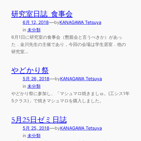
研究室日誌_食事会
—
6月 12, 2018
by
KANAGAWA Tetsuya
in
未分類
6月1日に研究室の食事会（懇親会と言うべきか）があっ
た．金川先生の主催であり，今回の会場は学生居室．他の
研究室…
やどかり祭
—
5月 26, 2018
by
KANAGAWA Tetsuya
in
未分類
やどかり祭に参加し、「マシュマロ焼きましゅ。(工シス1年
5クラス)」で焼きマシュマロを購入しました。
5月25日ゼミ日誌
—
5月 25, 2018
by
KANAGAWA Tetsuya
in
未分類