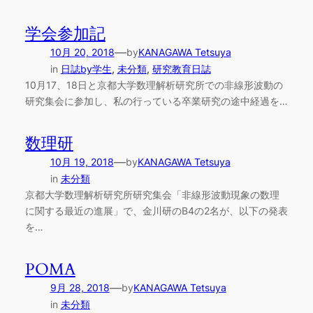
学会参加記
—
10月 20, 2018
by
KANAGAWA Tetsuya
in
日誌by学生
, 
未分類
, 
研究教育日誌
10月17、18日と京都大学数理解析研究所での非線形波動の
研究集会に参加し、私の行っている卒業研究の途中経過を…
数理研
—
10月 19, 2018
by
KANAGAWA Tetsuya
in
未分類
京都大学数理解析研究所研究集会「非線形波動現象の数理
に関する最近の進展」で、金川研のB4の2名が、以下の発表
を…
POMA
—
9月 28, 2018
by
KANAGAWA Tetsuya
in
未分類