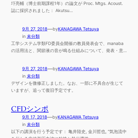
圷亮輔（博士前期課程1年）の論文が Proc. Mtgs. Acoust.
誌に採択されました： Akutsu…
—
9月 27, 2018
by
KANAGAWA Tetsuya
in
未分類
工学システム学類FD委員会開催の教員発表会で、manaba
の活用法と、関節液の音が鳴る仕組みについて、発表・意…
—
9月 27, 2018
by
KANAGAWA Tetsuya
in
未分類
デザインを微修正しました。なお、一部に不具合が生じて
いますが、追って復旧予定です。
CFDシンポ
—
9月 17, 2018
by
KANAGAWA Tetsuya
in
未分類
以下の講演を行う予定です： 亀井陸史, 金川哲也, “気泡流中