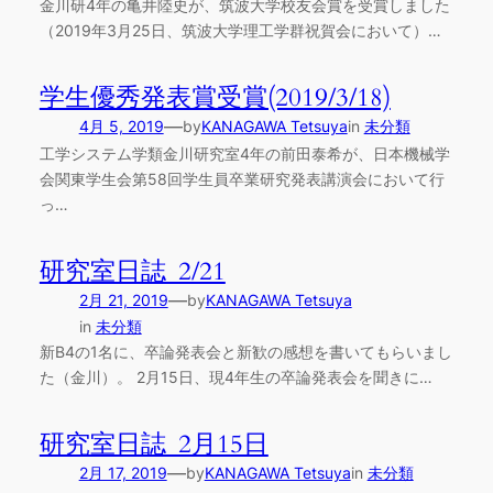
金川研4年の亀井陸史が、筑波大学校友会賞を受賞しました
（2019年3月25日、筑波大学理工学群祝賀会において）…
学生優秀発表賞受賞(2019/3/18)
—
4月 5, 2019
by
KANAGAWA Tetsuya
in
未分類
工学システム学類金川研究室4年の前田泰希が、日本機械学
会関東学生会第58回学生員卒業研究発表講演会において行
っ…
研究室日誌_2/21
—
2月 21, 2019
by
KANAGAWA Tetsuya
in
未分類
新B4の1名に、卒論発表会と新歓の感想を書いてもらいまし
た（金川）。 2月15日、現4年生の卒論発表会を聞きに…
研究室日誌_2月15日
—
2月 17, 2019
by
KANAGAWA Tetsuya
in
未分類