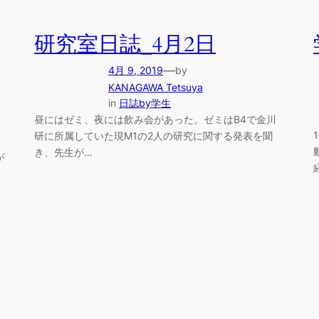
研究室日誌_4月2日
—
4月 9, 2019
by
KANAGAWA Tetsuya
in
日誌by学生
昼にはゼミ、夜には飲み会があった。ゼミはB4で金川
研に所属していた現M1の2人の研究に関する発表を聞
、
き、先生が…
が