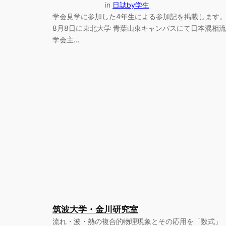
in
日誌by学生
学会見学に参加した4年生による参加記を掲載します
8月8日に東北大学 青葉山東キャンパスにて日本混相流
学会主…
筑波大学・金川研究室
流れ・波・熱の複合的物理現象とその応用を「数式」