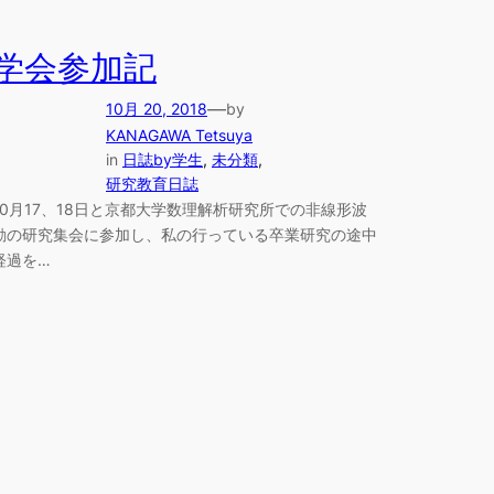
学会参加記
—
10月 20, 2018
by
KANAGAWA Tetsuya
in
日誌by学生
, 
未分類
, 
研究教育日誌
10月17、18日と京都大学数理解析研究所での非線形波
動の研究集会に参加し、私の行っている卒業研究の途中
経過を…