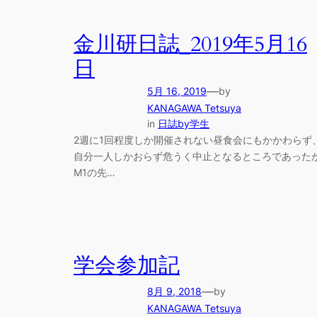
金川研日誌_2019年5月16
日
—
5月 16, 2019
by
KANAGAWA Tetsuya
in
日誌by学生
2週に1回程度しか開催されない昼食会にもかかわらず
自分一人しかおらず危うく中止となるところであった
M1の先…
学会参加記
—
8月 9, 2018
by
KANAGAWA Tetsuya