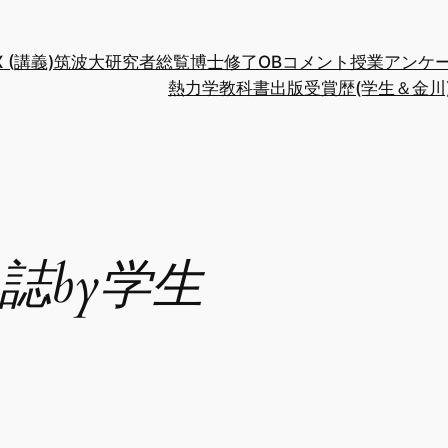
/X (講義)
筑波大研究者総覧
博士修了OBコメント
授業アンケ
熱力学教科書出版
受賞歴(学生＆金川
誌by学生