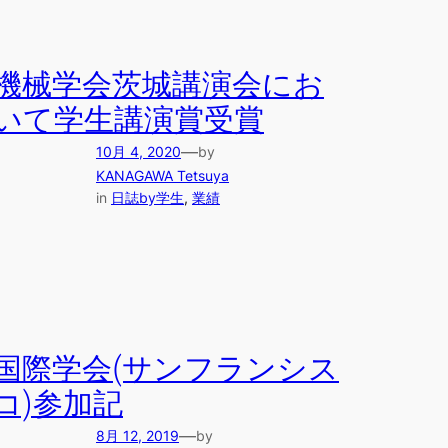
機械学会茨城講演会にお
いて学生講演賞受賞
—
10月 4, 2020
by
KANAGAWA Tetsuya
in
日誌by学生
, 
業績
国際学会(サンフランシス
コ)参加記
—
8月 12, 2019
by