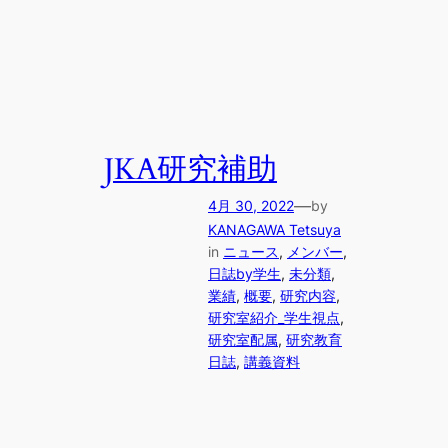
JKA研究補助
—
4月 30, 2022
by
KANAGAWA Tetsuya
in
ニュース
, 
メンバー
, 
日誌by学生
, 
未分類
, 
業績
, 
概要
, 
研究内容
, 
研究室紹介_学生視点
, 
研究室配属
, 
研究教育
日誌
, 
講義資料