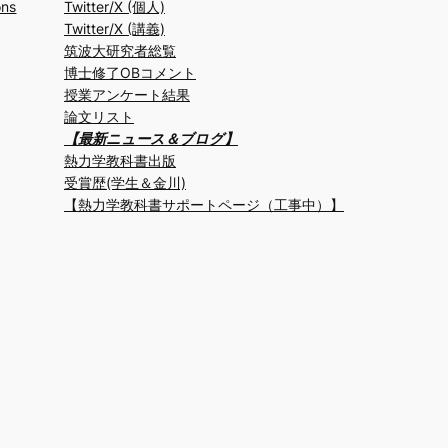
ons
Twitter/X (個人)
Twitter/X (講義)
筑波大研究者総覧
博士修了OBコメント
授業アンケート結果
論文リスト
【最新ニュース＆ブログ】
熱力学教科書出版
受賞歴(学生＆金川)
【熱力学教科書サポートページ（工事中）】