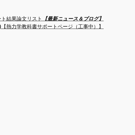
ート結果
論文リスト
【最新ニュース＆ブログ】
)
【熱力学教科書サポートページ（工事中）】