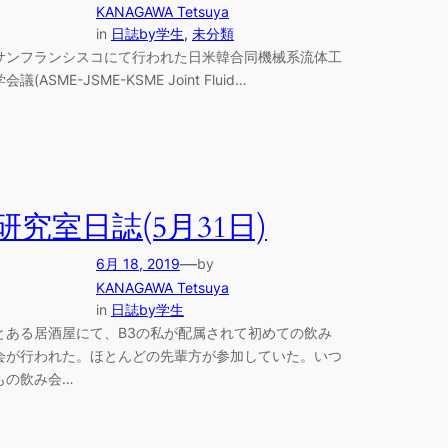
KANAGAWA Tetsuya
in
日誌by学生
, 
未分類
サンフランシスコにて行われた日米韓合同機械系流体工
学会議(ASME-JSME-KSME Joint Fluid…
研究室日誌(5月31日)
—
6月 18, 2019
by
KANAGAWA Tetsuya
in
日誌by学生
とある居酒屋にて、B3の私が配属されて初めての飲み
会が行われた。ほとんどの先輩方が参加していた。いつ
もの飲み会…