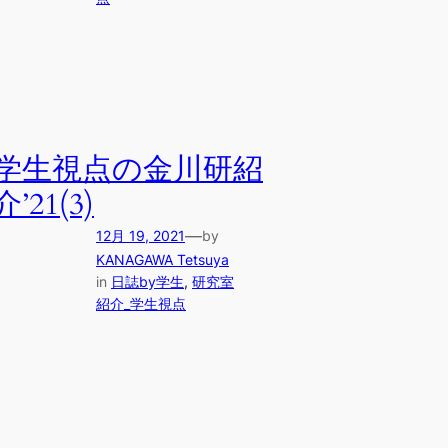
学生視点の金川研紹
介’21(3)
—
12月 19, 2021
by
KANAGAWA Tetsuya
in
日誌by学生
, 
研究室
紹介_学生視点