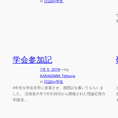
in
日誌by学生
学会参加記
—
7月 5, 2019
by
KANAGAWA Tetsuya
in
日誌by学生
4年生を学会見学に派遣させ、感想記を書いてもらいま
した。 北海道大学で6月28日から開催された理論応用力
学講演…