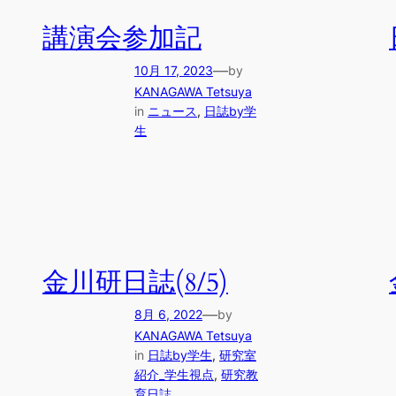
講演会参加記
—
10月 17, 2023
by
KANAGAWA Tetsuya
in
ニュース
, 
日誌by学
生
金川研日誌(8/5)
—
8月 6, 2022
by
KANAGAWA Tetsuya
in
日誌by学生
, 
研究室
紹介_学生視点
, 
研究教
育日誌