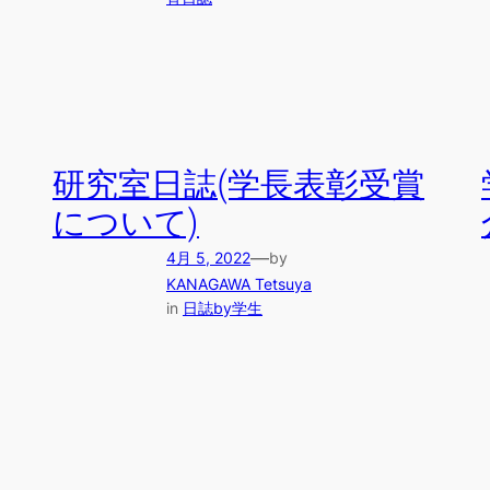
研究室日誌(学長表彰受賞
について)
—
4月 5, 2022
by
KANAGAWA Tetsuya
in
日誌by学生