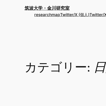
内
筑波大学・金川研究室
容
researchmap
Twitter/X (個人)
Twitter
を
ス
キ
ッ
プ
カテゴリー:
日