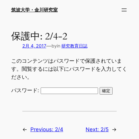
内
筑波大学・金川研究室
容
を
ス
保護中: 2/4-2
キ
ッ
—
2月 4, 2017
by
in
研究教育日誌
プ
このコンテンツはパスワードで保護されていま
す。閲覧するには以下にパスワードを入力してく
ださい。
パスワード:
←
Previous:
2/4
Next:
2/5
→