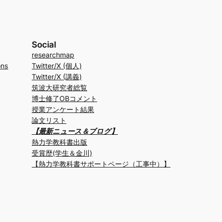
Social
researchmap
ons
Twitter/X (個人)
Twitter/X (講義)
筑波大研究者総覧
博士修了OBコメント
授業アンケート結果
論文リスト
【最新ニュース＆ブログ】
熱力学教科書出版
受賞歴(学生＆金川)
【熱力学教科書サポートページ（工事中）】