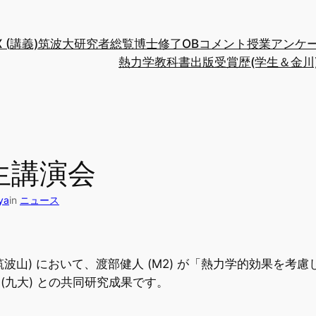
/X (講義)
筑波大研究者総覧
博士修了OBコメント
授業アンケ
熱力学教科書出版
受賞歴(学生＆金川
生講演会
ya
in
ニュース
、筑波山) において、渡部健人 (M2) が「熱力学的効果を
(九大) との共同研究成果です。