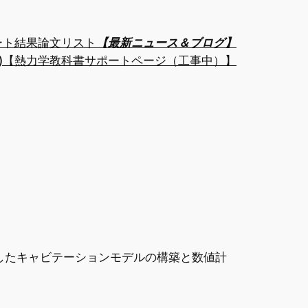
ート結果
論文リスト
【最新ニュース＆ブログ】
)
【熱力学教科書サポートページ（工事中）】
考慮したキャビテーションモデルの構築と数値計