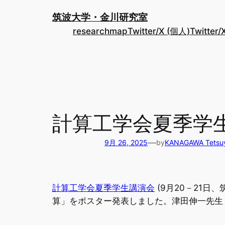
内
筑波大学・金川研究室
容
researchmap
Twitter/X (個人)
Twitter
を
ス
キ
ッ
プ
計算工学会夏季学
—
9月 26, 2025
by
KANAGAWA Tetsu
計算工学会夏季学生講演会
(9月20－21日
算」をポスター発表しました。津田伸一先生 