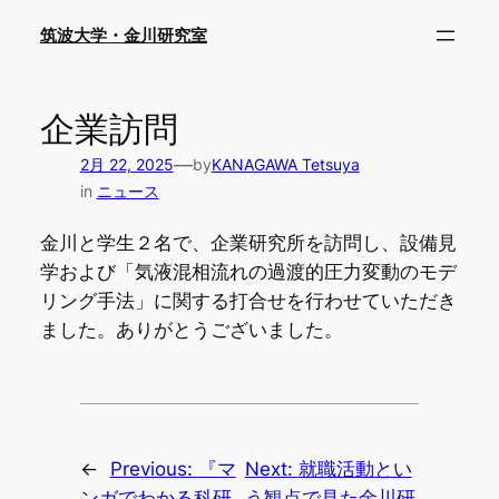
内
筑波大学・金川研究室
容
を
ス
企業訪問
キ
ッ
—
2月 22, 2025
by
KANAGAWA Tetsuya
プ
in
ニュース
金川と学生２名で、企業研究所を訪問し、設備見
学および「気液混相流れの過渡的圧力変動のモデ
リング手法」に関する打合せを行わせていただき
ました。ありがとうございました。
←
Previous:
『マ
Next:
就職活動とい
ンガでわかる科研
う観点で見た金川研