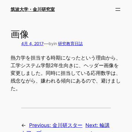
内
筑波大学・金川研究室
容
を
ス
画像
キ
ッ
—
4月 4, 2017
by
in
研究教育日誌
プ
熱力学を担当する時期になったという理由から、
工学システム学類2年生向きに、ヘッダー画像を
変更しました。同時に担当している応用数学は、
残念ながら、嫌われる傾向にあるので、避けまし
た。
←
Previous:
金川研スター
Next:
輪講